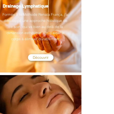
Drainage Lymphatique
Formée à la Méthode Renata França, j'ai
développé une approche holistique de
ce soin, qui va bien au delà de la
dimension esthétique afin d'aider le
corps à éliminer durablement.
Découvrir