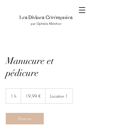
Les Divines Céréonies
par Ophélie Melchior
Manucure et
pédicure
19,99
euros
1 h
1
19,99 €
Location 1
Réserver